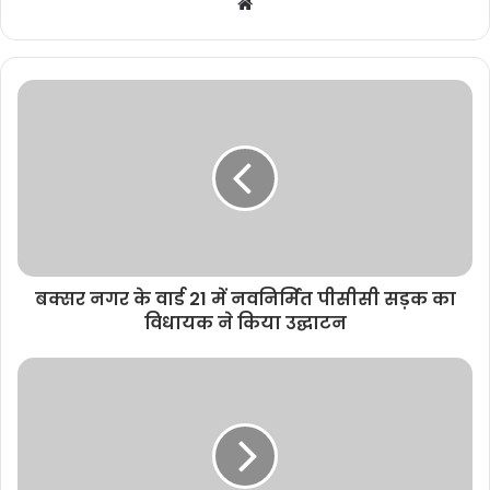
W
e
b
s
i
t
e
बक्सर नगर के वार्ड 21 में नवनिर्मित पीसीसी सड़क का
विधायक ने किया उद्घाटन