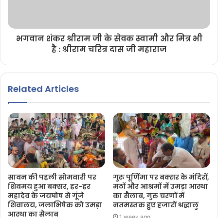
भगवान शंकर श्रीराम जी के सेवक स्वामी और मित्र भी
है : श्रीराम चरित्र दास जी महाराज
Related Articles
सावन की पहली सोमवारी पर
गुरु पूर्णिमा पर बक्सर के मंदिरों,
शिवमय हुआ बक्सर, हर-हर
मठों और आश्रमों में उमड़ा आस्था
महादेव के जयघोष से गूंजे
का सैलाब, गुरु चरणों में
शिवालय, जलाभिषेक को उमड़ा
नतमस्तक हुए हजारों श्रद्धालु
आस्था का सैलाब
1 week ago