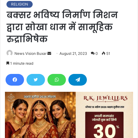
RELIGION
बक्सर भविष्य निर्माण मिशन
द्वारा सोखा धाम में सामूहिक
रुद्राभिषेक
News Vision Buxar
S
August 21, 2023
0
51
e
1 minute read
n
d
a
n
e
m
a
i
l