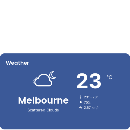
Weather
23
℃
Melbourne
23º - 23º
75%
2.57 km/h
Scattered Clouds