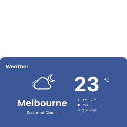
Weather
23
℃
Melbourne
23º - 23º
75%
2.57 km/h
Scattered Clouds