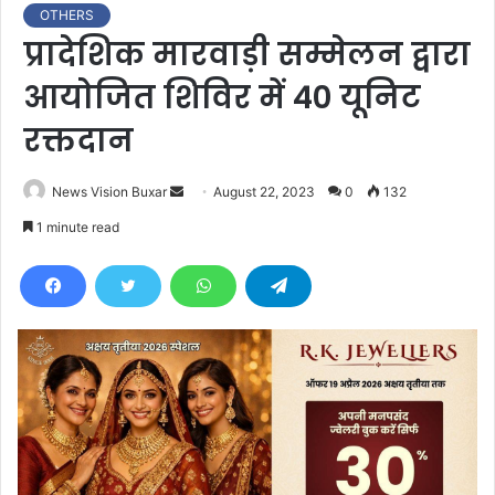
OTHERS
प्रादेशिक मारवाड़ी सम्मेलन द्वारा
आयोजित शिविर में 40 यूनिट
रक्तदान
News Vision Buxar
S
August 22, 2023
0
132
e
1 minute read
n
d
a
n
e
m
a
i
l