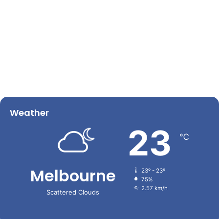
Weather
23
℃
Melbourne
23º - 23º
75%
2.57 km/h
Scattered Clouds