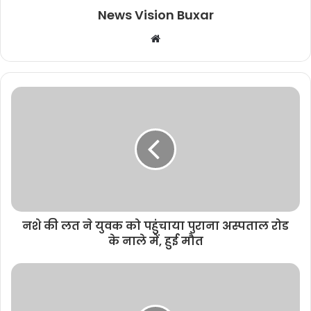
News Vision Buxar
W
e
b
s
i
t
e
नशे की लत ने युवक को पहुंचाया पुराना अस्पताल रोड
के नाले में, हुई मौत