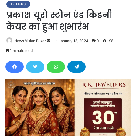
OTHERS
प्रकाश यूरो स्टोन एंड किडनी
केयर का हुआ शुभारंभ
News Vision Buxar
S
January 18, 2024
0
198
e
1 minute read
n
d
a
n
e
m
a
i
l