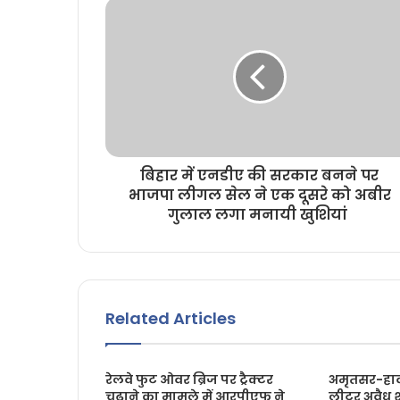
बिहार में एनडीए की सरकार बनने पर
भाजपा लीगल सेल ने एक दूसरे को अबीर
गुलाल लगा मनायी खुशियां
Related Articles
रेलवे फुट ओवर ब्रिज पर ट्रैक्टर
अमृतसर-हावड
चढ़ाने का मामले में आरपीएफ ने
लीटर अवैध 