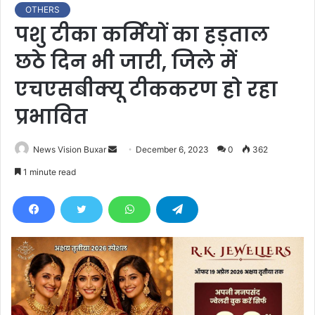
OTHERS
पशु टीका कर्मियों का हड़ताल
छठे दिन भी जारी, जिले में
एचएसबीक्यू टीककरण हो रहा
प्रभावित
News Vision Buxar
S
December 6, 2023
0
362
e
1 minute read
n
d
a
n
e
m
a
i