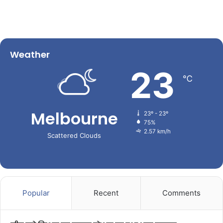
Weather
23
℃
Melbourne
23º - 23º
75%
2.57 km/h
Scattered Clouds
Popular
Recent
Comments