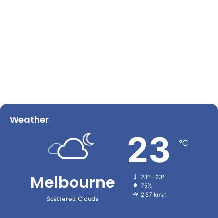
Weather
23
℃
Melbourne
23º - 23º
75%
2.57 km/h
Scattered Clouds