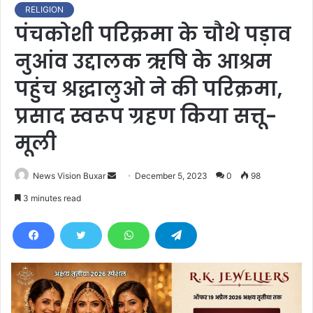
RELIGION
पंचकोशी परिक्रमा के चौथे पड़ाव
नुआंव उद्दालक ऋषि के आश्रम
पहुंच श्रद्धालुओ ने की परिक्रमा,
प्रसाद स्वरूप ग्रहण किया सत्तू-
मूली
News Vision Buxar
S
December 5, 2023
0
98
e
3 minutes read
n
d
a
n
e
m
a