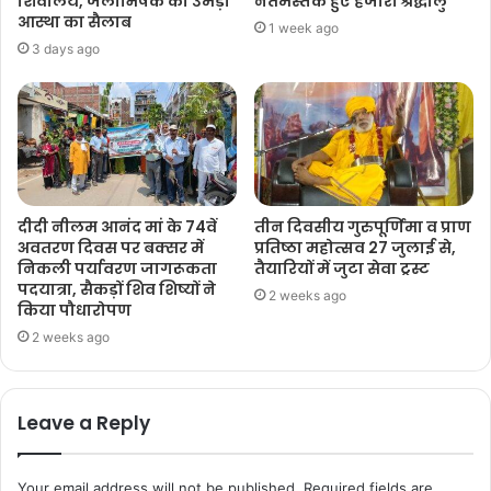
शिवालय, जलाभिषेक को उमड़ा
नतमस्तक हुए हजारों श्रद्धालु
आस्था का सैलाब
1 week ago
3 days ago
दीदी नीलम आनंद मां के 74वें
तीन दिवसीय गुरुपूर्णिमा व प्राण
अवतरण दिवस पर बक्सर में
प्रतिष्ठा महोत्सव 27 जुलाई से,
निकली पर्यावरण जागरूकता
तैयारियों में जुटा सेवा ट्रस्ट
पदयात्रा, सैकड़ों शिव शिष्यों ने
2 weeks ago
किया पौधारोपण
2 weeks ago
Leave a Reply
Your email address will not be published.
Required fields are