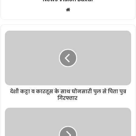
W
e
b
s
i
t
e
देशी कट्टा व कारतूस के साथ घोनसारी पुल से पिता पुत्र
गिरफ्तार