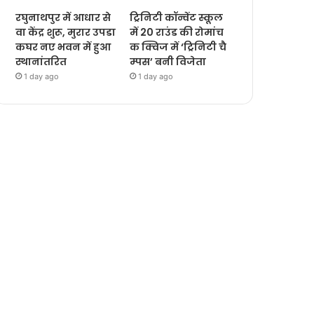
रघुनाथपुर में आधार से
ट्रिनिटी कॉन्वेंट स्कूल
वा केंद्र शुरू, मुरार उपडा
में 20 राउंड की रोमांच
कघर नए भवन में हुआ
क क्विज में ‘ट्रिनिटी चै
स्थानांतरित
म्पस’ बनी विजेता
1 day ago
1 day ago