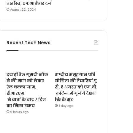
बर्खास्त, एफआईआर दर्ज
August 22, 2024
Recent Tech News
इटाढ़ी रेल गुमटी खोल
राष्ट्रीय समूहगान प्रति
ने की मांग को लेकर
योगिता की तैयारियां पू
रेल चक्का जाम,
री, 8 अगस्त को एम.वी.
डीआरएम
कॉलेज में गूंजेंगे देशभ
से वार्ता के बाद 7 दिन
क्ति के सुर
का मिला समय
1 day ago
9 hours ago