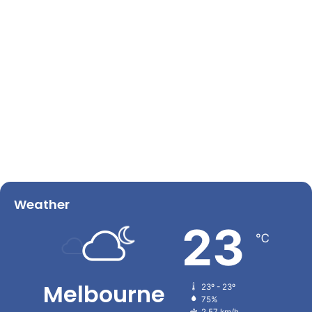
Weather
23
℃
Melbourne
23º - 23º
75%
2.57 km/h