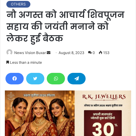
OTHERS
नौ अगस्त को आचार्य शिवपूजन
सहाय की जयंती मनाने को
लेकर हुई बैठक
News Vision Buxar
S
August 8, 2023
0
153
e
Less than a minute
n
d
a
n
e
m
a
i
l