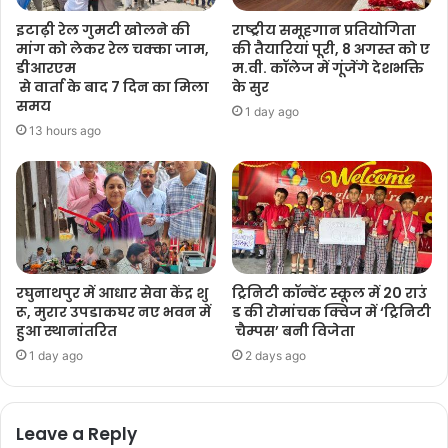
इटाढ़ी रेल गुमटी खोलने की
राष्ट्रीय समूहगान प्रतियोगिता
मांग को लेकर रेल चक्का जाम,
की तैयारियां पूरी, 8 अगस्त को ए
डीआरएम
म.वी. कॉलेज में गूंजेंगे देशभक्ति
से वार्ता के बाद 7 दिन का मिला
के सुर
समय
1 day ago
13 hours ago
रघुनाथपुर में आधार सेवा केंद्र शु
ट्रिनिटी कॉन्वेंट स्कूल में 20 राउं
रू, मुरार उपडाकघर नए भवन में
ड की रोमांचक क्विज में ‘ट्रिनिटी
हुआ स्थानांतरित
चैम्पस’ बनी विजेता
1 day ago
2 days ago
Leave a Reply