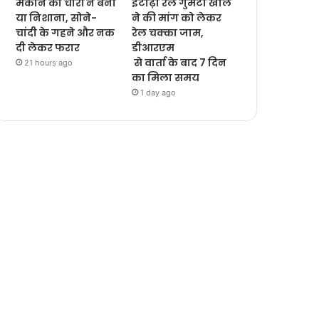
मकान को चोरों ने बना
इटाढ़ी रेल गुमटी खोल
या निशाना, सोने-
ने की मांग को लेकर
चांदी के गहने और नक
रेल चक्का जाम,
दी लेकर फरार
डीआरएम
से वार्ता के बाद 7 दिन
21 hours ago
का मिला समय
1 day ago