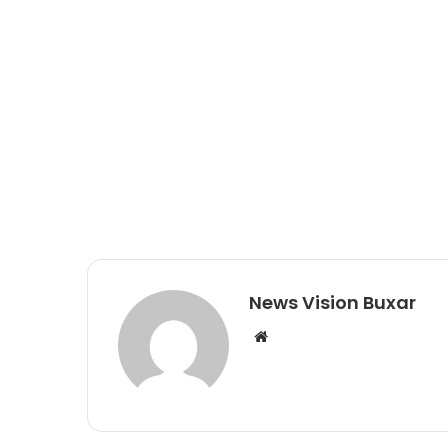
News Vision Buxar
W
e
b
s
i