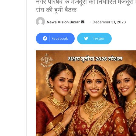
नगर परिषद के मजदूरों की निर्धारित मजदूरी 
संघ की हुयी बैठक
News Vision Buxar
S
December 31, 2023
e
n
Facebook
Twitter
d
a
n
e
m
a
i
l