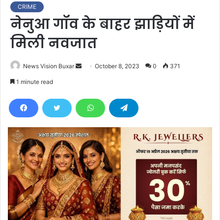
CRIME
नेनुआ गॉव के बाहर झाड़ियों में
मिली नवजात
News Vision Buxar
S
October 8, 2023
0
371
e
1 minute read
n
d
a
n
e
m
a
i
l