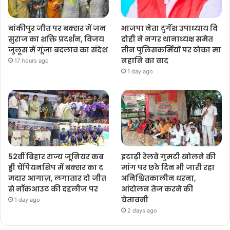
बांकीपुर जीत पर बक्सर में जन
भाजपा नेता दुर्गेश उपाध्याय वि
सुराज का शक्ति प्रदर्शन, विजय
द्रोही ने नगर थानाध्यक्ष समेत
जुलूस में गूंजा बदलाव का संदेश
तीन पुलिसकर्मियों पर ठोका मा
नहानि का वाद
17 hours ago
1 day ago
52वीं बिहार राज्य जूनियर कब
इटाढ़ी रेलवे गुमटी खोलने की
ड्डी चैंपियनशिप में बक्सर का द
मांग पर छठे दिन भी जारी रहा
मदार आगाज़, लगातार दो जीत
अनिश्चितकालीन धरना,
से नॉकआउट की दहलीज पर
आंदोलन तेज करने की
चेतावनी
1 day ago
2 days ago