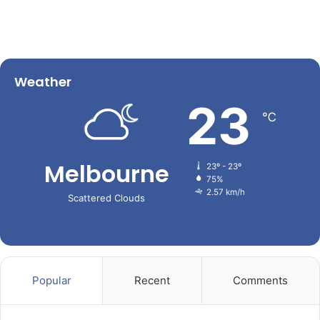
Weather
23
℃
Melbourne
23º - 23º
75%
2.57 km/h
Scattered Clouds
Popular
Recent
Comments