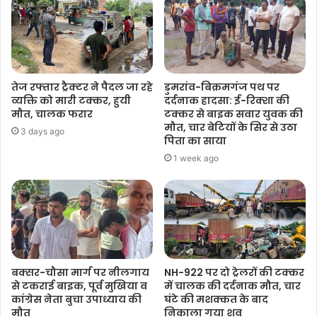
तेज रफ्तार ट्रैक्टर ने पैदल जा रहे
डुमरांव-बिक्रमगंज पथ पर
व्यक्ति को मारी टक्कर, हुयी
दर्दनाक हादसा: ई-रिक्शा की
मौत, चालक फरार
टक्कर से बाइक सवार युवक की
मौत, चार बेटियों के सिर से उठा
3 days ago
पिता का साया
1 week ago
बक्सर-चौसा मार्ग पर नीलगाय
NH-922 पर दो ट्रेलरों की टक्कर
से टकराई बाइक, पूर्व मुखिया व
में चालक की दर्दनाक मौत, चार
कांग्रेस नेता बुचा उपाध्याय की
घंटे की मशक्कत के बाद
मौत
निकाला गया शव