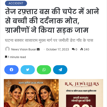
ACCIDENT
तेज रफ़्तार बस की चपेट में आने
से बच्ची की दर्दनाक मौत,
ग्रामीणों ने किया सड़क जाम
घटना बक्सर सासाराम मुख्य मार्ग पर जमौली डेरा गॉव के पास
News Vision Buxar
S
October 17, 2023
0
240
e
1 minute read
n
d
a
n
e
m
a
i
l