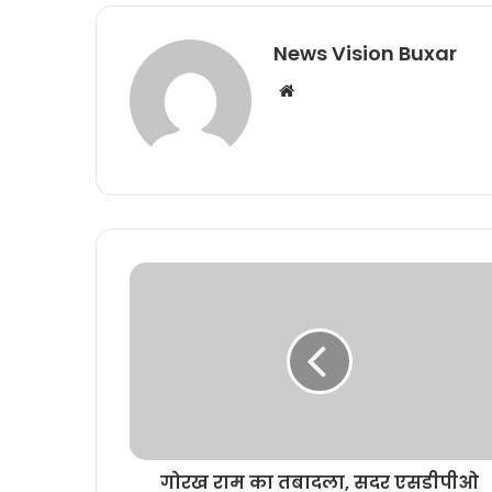
News Vision Buxar
W
e
b
s
i
t
e
गोरख राम का तबादला, सदर एसडीपीओ