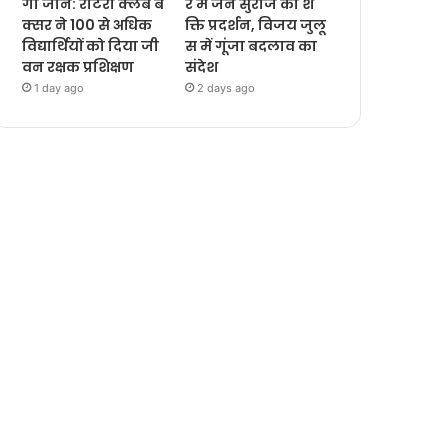
गी जानें: रोटरी क्लब ब
र में जन सुराज का श
क्सर ने 100 से अधिक
क्ति प्रदर्शन, विजय जुलू
विद्यार्थियों को दिया जी
स में गूंजा बदलाव का
वन रक्षक प्रशिक्षण
संदेश
1 day ago
2 days ago