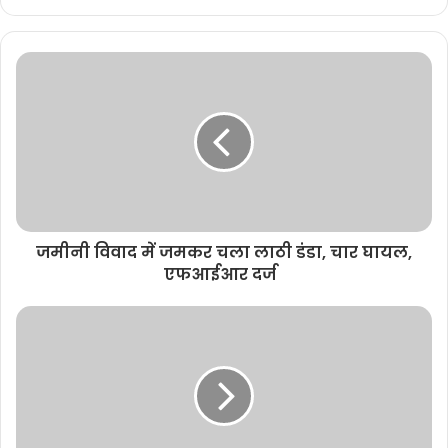
e
b
s
i
t
e
जमीनी विवाद में जमकर चला लाठी डंडा, चार घायल,
एफआईआर दर्ज