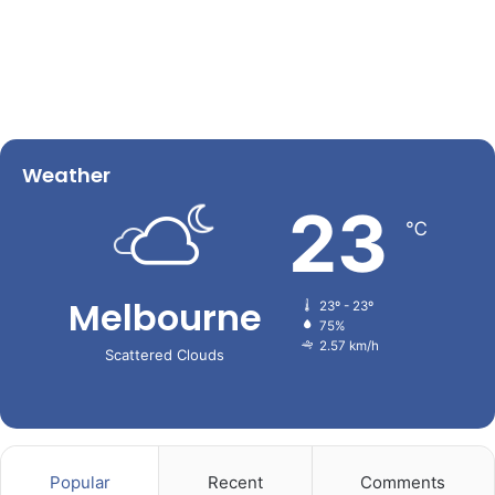
Weather
23
℃
Melbourne
23º - 23º
75%
2.57 km/h
Scattered Clouds
Popular
Recent
Comments