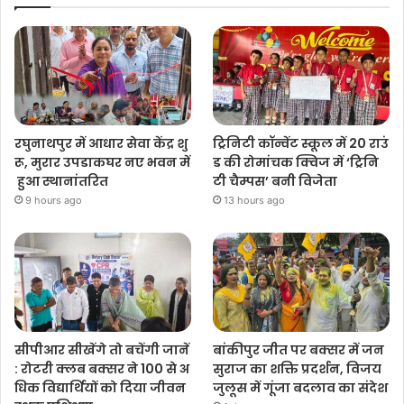
रघुनाथपुर में आधार सेवा केंद्र शु
ट्रिनिटी कॉन्वेंट स्कूल में 20 राउं
रू, मुरार उपडाकघर नए भवन में
ड की रोमांचक क्विज में ‘ट्रिनि
हुआ स्थानांतरित
टी चैम्पस’ बनी विजेता
9 hours ago
13 hours ago
सीपीआर सीखेंगे तो बचेंगी जानें
बांकीपुर जीत पर बक्सर में जन
: रोटरी क्लब बक्सर ने 100 से अ
सुराज का शक्ति प्रदर्शन, विजय
धिक विद्यार्थियों को दिया जीवन
जुलूस में गूंजा बदलाव का संदेश