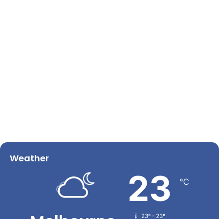
Weather
23
℃
23º - 23º