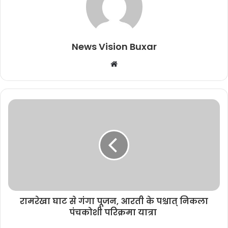
News Vision Buxar
W
e
b
s
i
t
e
रामरेखा घाट से गंगा पूजन, आरती के पश्चात् निकला
पंचकोशी परिक्रमा यात्रा