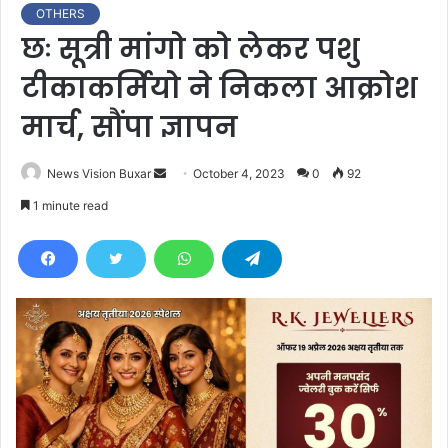
OTHERS
छः सूत्री मांगो को लेकर पशु
टीकाकर्मियो ने निकला आक्रोश
मार्च, सौंपा ज्ञापन
News Vision Buxar
S
October 4, 2023
0
92
e
1 minute read
n
d
a
n
e
m
a
i
l