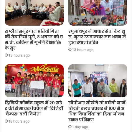
राष्ट्रीय समूहगान प्रतियोगिता
रघुनाथपुर में आधार सेवा केंद्र शु
की तैयारियां पूरी, 8 अगस्त को ए
रू, मुरार उपडाकघर नए भवन में
म.वी. कॉलेज में गूंजेंगे देशभक्ति
हुआ स्थानांतरित
के सुर
13 hours ago
13 hours ago
ट्रिनिटी कॉन्वेंट स्कूल में 20 राउं
सीपीआर सीखेंगे तो बचेंगी जानें:
ड की रोमांचक क्विज में ‘ट्रिनिटी
रोटरी क्लब बक्सर ने 100 से अ
चैम्पस’ बनी विजेता
धिक विद्यार्थियों को दिया जीवन
रक्षक प्रशिक्षण
18 hours ago
1 day ago