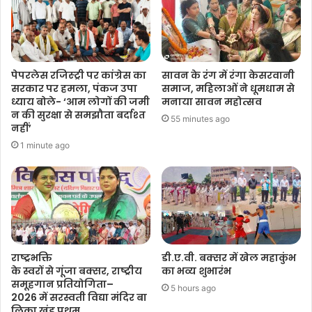
पेपरलेस रजिस्ट्री पर कांग्रेस का
सावन के रंग में रंगा केसरवानी
सरकार पर हमला, पंकज उपा
समाज, महिलाओं ने धूमधाम से
ध्याय बोले- ‘आम लोगों की जमी
मनाया सावन महोत्सव
न की सुरक्षा से समझौता बर्दाश्त
55 minutes ago
नहीं’
1 minute ago
राष्ट्रभक्ति
डी.ए.वी. बक्सर में खेल महाकुंभ
के स्वरों से गूंजा बक्सर, राष्ट्रीय
का भव्य शुभारंभ
समूहगान प्रतियोगिता–
5 hours ago
2026 में सरस्वती विद्या मंदिर बा
लिका खंड प्रथम