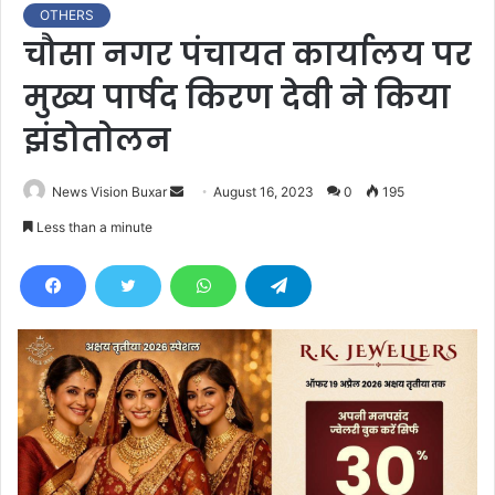
OTHERS
चौसा नगर पंचायत कार्यालय पर
मुख्य पार्षद किरण देवी ने किया
झंडोतोलन
News Vision Buxar
S
August 16, 2023
0
195
e
Less than a minute
n
d
a
n
e
m
a
i
l