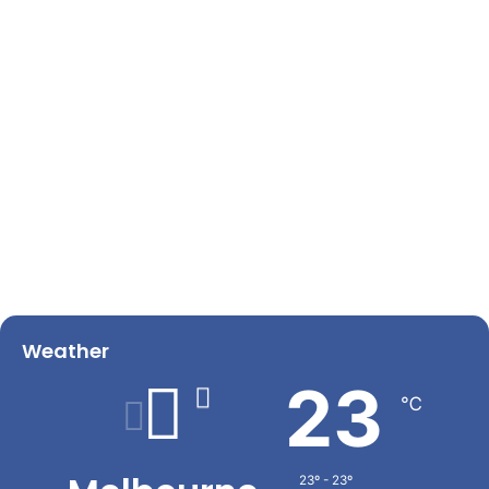
Weather
23
℃
23º - 23º