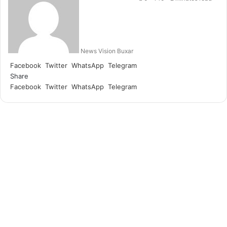
n
d
a
n
News Vision Buxar
e
m
Facebook
Twitter
WhatsApp
Telegram
a
Share
i
Facebook
Twitter
WhatsApp
Telegram
l