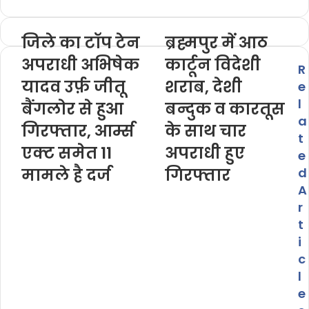
e
b
जिले का टॉप टेन
ब्रह्मपुर में आठ
s
अपराधी अभिषेक
i
कार्टून विदेशी
R
t
यादव उर्फ़ जीतू
शराब, देशी
e
e
l
बैंगलोर से हुआ
बन्दुक व कारतूस
a
गिरफ्तार, आर्म्स
के साथ चार
t
एक्ट समेत 11
अपराधी हुए
e
मामले है दर्ज
गिरफ्तार
d
A
r
t
i
c
l
e