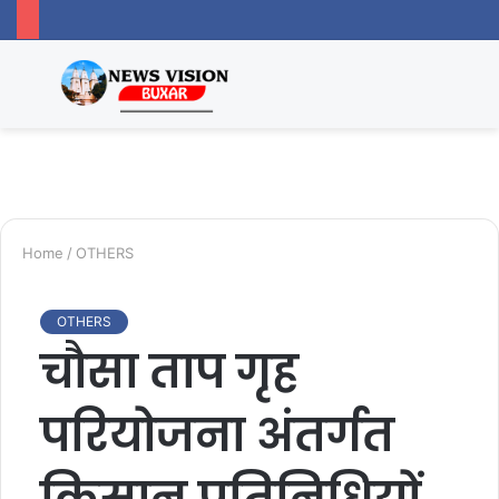
Menu
Switc
S
skin
fo
Home
/
OTHERS
OTHERS
चौसा ताप गृह
परियोजना अंतर्गत
किसान प्रतिनिधियों