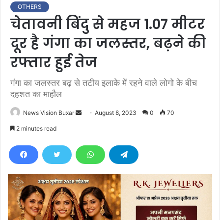
OTHERS
चेतावनी बिंदु से महज 1.07 मीटर
दूर है गंगा का जलस्तर, बढ़ने की
रफ्तार हुई तेज
गंगा का जलस्तर बढ़ से तटीय इलाके में रहने वाले लोगो के बीच
दहशत का माहौल
News Vision Buxar
S
August 8, 2023
0
70
e
2 minutes read
n
d
a
n
e
m
a
i