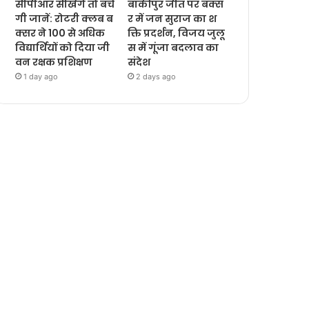
सीपीआर सीखेंगे तो बचें
बांकीपुर जीत पर बक्स
गी जानें: रोटरी क्लब ब
र में जन सुराज का श
क्सर ने 100 से अधिक
क्ति प्रदर्शन, विजय जुलू
विद्यार्थियों को दिया जी
स में गूंजा बदलाव का
वन रक्षक प्रशिक्षण
संदेश
1 day ago
2 days ago