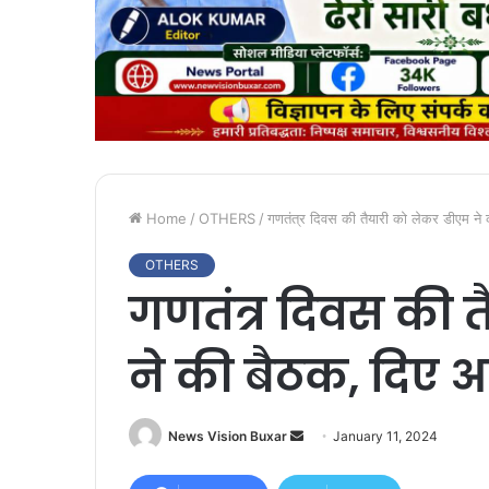
Home
/
OTHERS
/
गणतंत्र दिवस की तैयारी को लेकर डीएम ने 
OTHERS
गणतंत्र दिवस की 
ने की बैठक, दिए 
News Vision Buxar
S
January 11, 2024
e
n