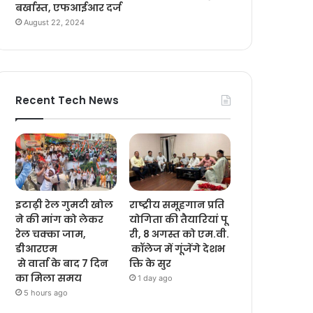
बर्खास्त, एफआईआर दर्ज
August 22, 2024
Recent Tech News
इटाढ़ी रेल गुमटी खोल
राष्ट्रीय समूहगान प्रति
ने की मांग को लेकर
योगिता की तैयारियां पू
रेल चक्का जाम,
री, 8 अगस्त को एम.वी.
डीआरएम
कॉलेज में गूंजेंगे देशभ
से वार्ता के बाद 7 दिन
क्ति के सुर
का मिला समय
1 day ago
5 hours ago