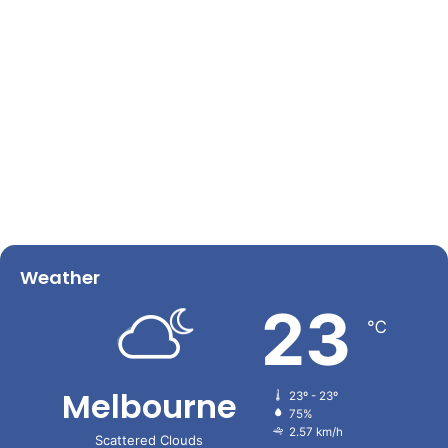
Weather
23
℃
Melbourne
23º - 23º
75%
2.57 km/h
Scattered Clouds