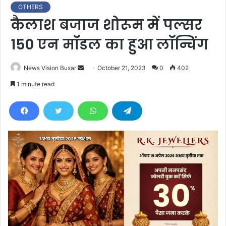
OTHERS
कैलाश बजाज शोरूम में पल्सर
150 एन मॉडल का हुआ लॉन्चिंग
News Vision Buxar
S
October 21, 2023
0
402
e
1 minute read
n
d
a
n
e
m
a
i
l