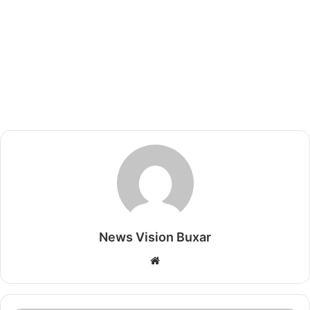
News Vision Buxar
W
e
b