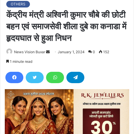
OTHERS
केंद्रीय मंत्री अश्विनी कुमार चौबे की छोटी
बहन एवं समाजसेवी शीला दुबे का कनाडा में
हृदयघात से हुआ निधन
News Vision Buxar
S
January 1, 2024
0
152
e
1 minute read
n
d
a
n
e
m
a
i
l