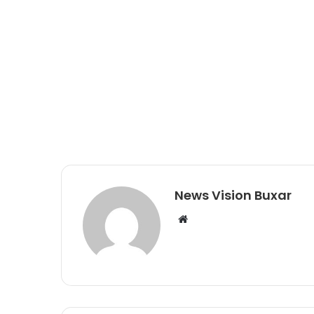
News Vision Buxar
W
e
b
s
i
t