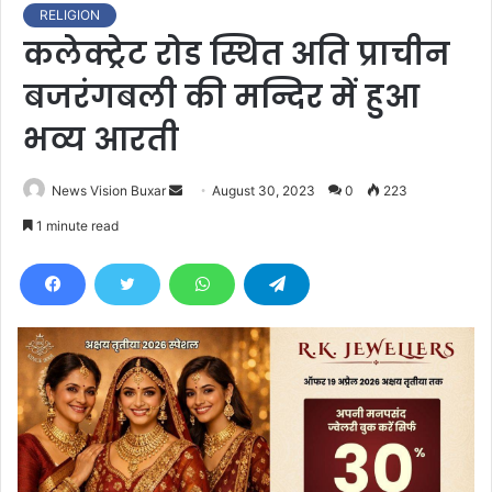
RELIGION
कलेक्ट्रेट रोड स्थित अति प्राचीन
बजरंगबली की मन्दिर में हुआ
भव्य आरती
News Vision Buxar
S
August 30, 2023
0
223
e
1 minute read
n
d
a
n
e
m
a
i
l