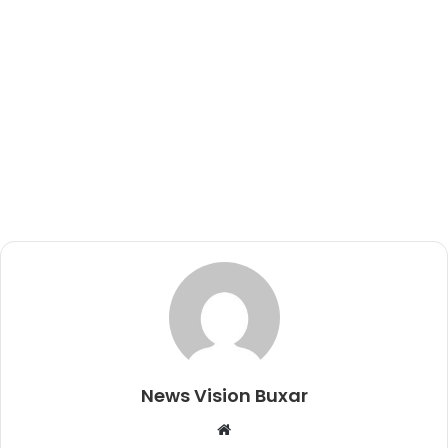
News Vision Buxar
W