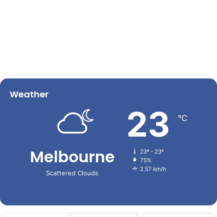
Weather
23
℃
Melbourne
23º - 23º
75%
2.57 km/h
Scattered Clouds