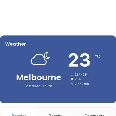
Weather
23
℃
Melbourne
23º - 23º
75%
2.57 km/h
Scattered Clouds
Popular
Recent
Comments