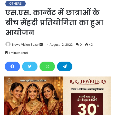
OTHERS
एस.एस. कान्वेंट में छात्राओं के
बीच मेंहदी प्रतियोगिता का हुआ
आयोजन
News Vision Buxar
S
August 12, 2023
0
43
e
1 minute read
n
d
a
n
e
m
a
i
l