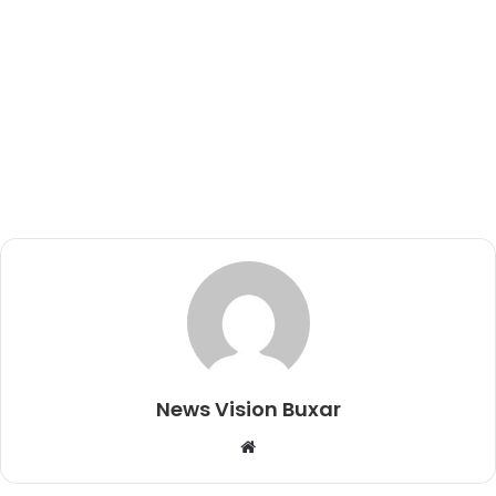
News Vision Buxar
W
e