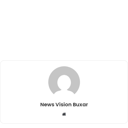
News Vision Buxar
W
e
b