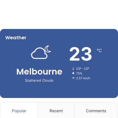
Weather
23
℃
Melbourne
23º - 23º
75%
2.57 km/h
Scattered Clouds
Popular
Recent
Comments