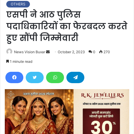
OTHERS
एसपी ने आठ पुलिस
पदाधिकारियों का फेरबदल करते
हुए सौंपी जिम्मेवारी
News Vision Buxar
S
October 2, 2023
0
270
e
1 minute read
n
d
a
n
e
m
a
i
l