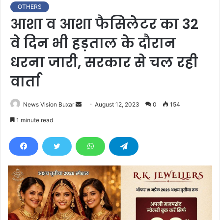
OTHERS
आशा व आशा फैसिलेटर का 32
वे दिन भी हड़ताल के दौरान
धरना जारी, सरकार से चल रही
वार्ता
News Vision Buxar
S
August 12, 2023
0
154
e
1 minute read
n
d
a
n
e
m
a
i