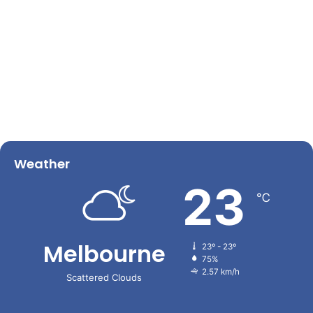
Weather
23
℃
Melbourne
23º - 23º
75%
2.57 km/h
Scattered Clouds