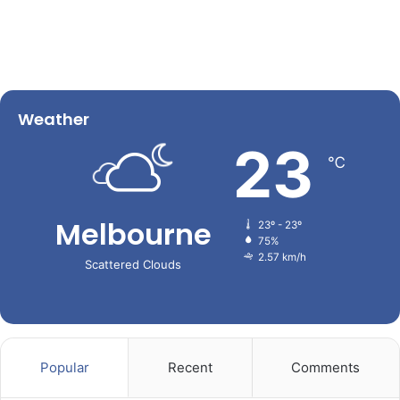
Weather
23
℃
Melbourne
23º - 23º
75%
2.57 km/h
Scattered Clouds
Popular
Recent
Comments