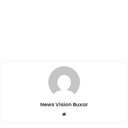
News Vision Buxar
W
e
b