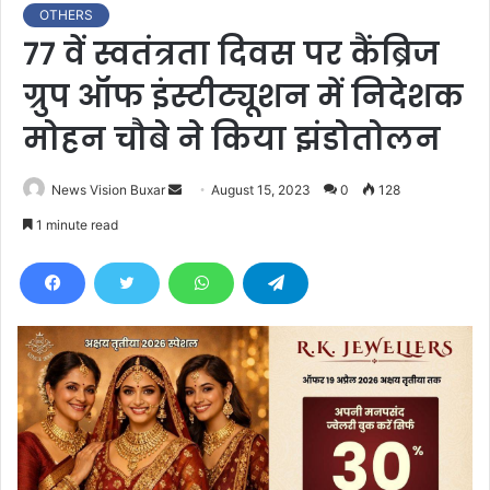
OTHERS
77 वें स्वतंत्रता दिवस पर कैंब्रिज
ग्रुप ऑफ इंस्टीट्यूशन में निदेशक
मोहन चौबे ने किया झंडोतोलन
News Vision Buxar
S
August 15, 2023
0
128
e
1 minute read
n
d
a
n
e
m
a
i
l