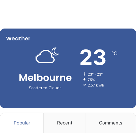
Weather
23
℃
Melbourne
23º - 23º
75%
2.57 km/h
Scattered Clouds
Popular
Recent
Comments