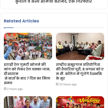
कुदाल व अन्य सामग्री बरामद, एक गिरफ्तार
Related Articles
इटाढ़ी रेल गुमटी खोलने की
राष्ट्रीय समूहगान प्रतियोगिता
मांग को लेकर रेल चक्का जाम,
की तैयारियां पूरी, 8 अगस्त को ए
डीआरएम
म.वी. कॉलेज में गूंजेंगे देशभक्ति
से वार्ता के बाद 7 दिन का मिला
के सुर
समय
23 hours ago
2 hours ago