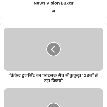
News Vision Buxar
W
e
b
s
i
t
e
क्रिकेट टूर्नामेंट का फाइनल मैच में कुकुढ़ा 12 रनों से
रहा विजयी