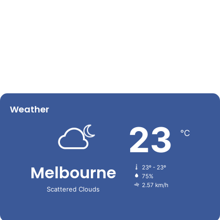
Weather
23
℃
Melbourne
23º - 23º
75%
2.57 km/h
Scattered Clouds