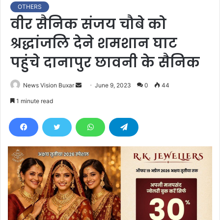
OTHERS
वीर सैनिक संजय चौबे को
श्रद्धांजलि देने शमशान घाट
पहुंचे दानापुर छावनी के सैनिक
News Vision Buxar
S
June 9, 2023
0
44
e
1 minute read
n
d
a
n
e
m
a
i
l