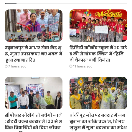
रघुनाथपुर में आधार सेवा केंद्र शु
ट्रिनिटी कॉन्वेंट स्कूल में 20 राउं
रू, मुरार उपडाकघर नए भवन में
ड की रोमांचक क्विज में ‘ट्रिनि
हुआ स्थानांतरित
टी चैम्पस’ बनी विजेता
7 hours ago
11 hours ago
सीपीआर सीखेंगे तो बचेंगी जानें
बांकीपुर जीत पर बक्सर में जन
: रोटरी क्लब बक्सर ने 100 से अ
सुराज का शक्ति प्रदर्शन, विजय
धिक विद्यार्थियों को दिया जीवन
जुलूस में गूंजा बदलाव का संदेश