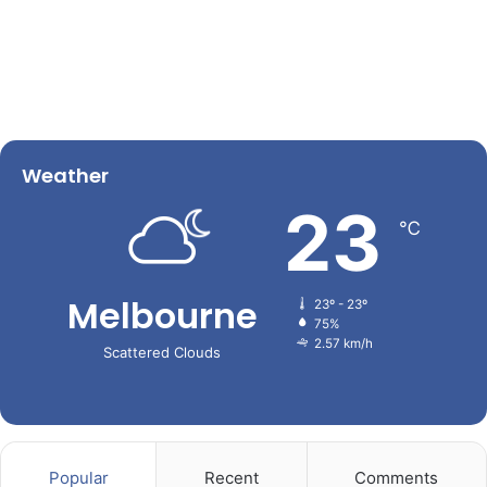
Weather
23
℃
Melbourne
23º - 23º
75%
2.57 km/h
Scattered Clouds
Popular
Recent
Comments