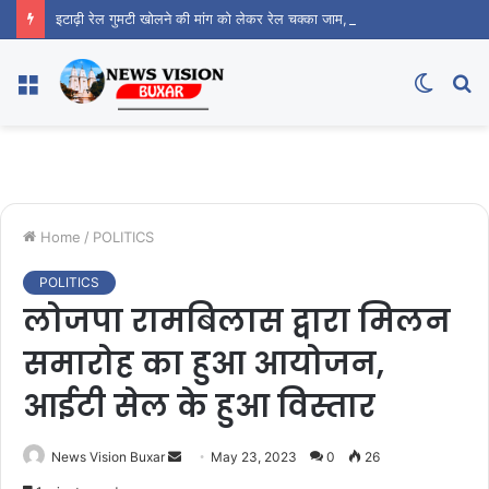
इटाढ़ी रेल गुमटी खोलने की मांग को लेकर रेल चक्का जाम, डीआरएम से वार्ता के बाद 7 दिन का मिला समय
Menu
Switc
S
skin
fo
Home
/
POLITICS
POLITICS
लोजपा रामबिलास द्वारा मिलन
समारोह का हुआ आयोजन,
आईटी सेल के हुआ विस्तार
News Vision Buxar
S
May 23, 2023
0
26
e