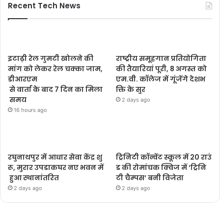
Recent Tech News
इटाढ़ी रेल गुमटी खोलने की
राष्ट्रीय समूहगान प्रतियोगिता
मांग को लेकर रेल चक्का जाम,
की तैयारियां पूरी, 8 अगस्त को
डीआरएम
एम.वी. कॉलेज में गूंजेंगे देशभ
से वार्ता के बाद 7 दिन का मिला
क्ति के सुर
समय
2 days ago
16 hours ago
रघुनाथपुर में आधार सेवा केंद्र शु
ट्रिनिटी कॉन्वेंट स्कूल में 20 राउं
रू, मुरार उपडाकघर नए भवन में
ड की रोमांचक क्विज में ‘ट्रिनि
हुआ स्थानांतरित
टी चैम्पस’ बनी विजेता
2 days ago
2 days ago