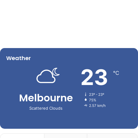
Weather
23
℃
Melbourne
23º - 23º
75%
2.57 km/h
Scattered Clouds