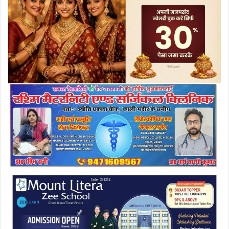
a
i
l