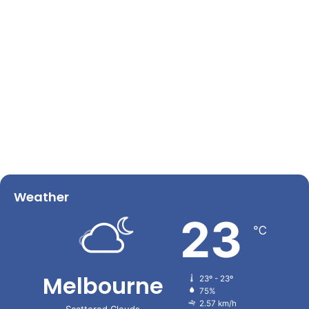
Weather
23
℃
Melbourne
23º - 23º
75%
2.57 km/h
Scattered Clouds