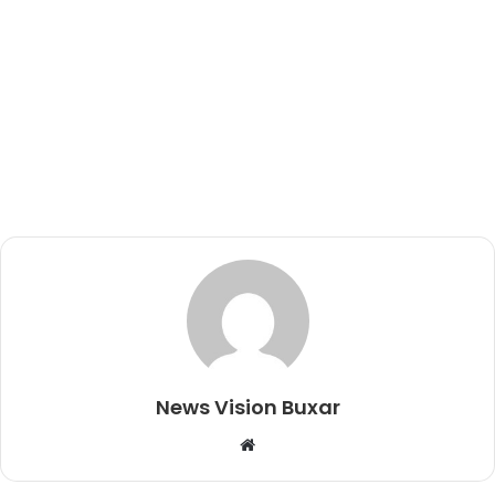
News Vision Buxar
W
e