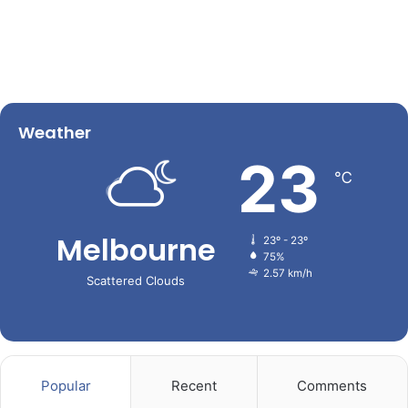
Weather
23
℃
Melbourne
23º - 23º
75%
2.57 km/h
Scattered Clouds
Popular
Recent
Comments