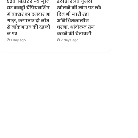
52वीं बिहार राज्य जूनि
इटाढ़ी रेलवे गुमटी
यर कबड्डी चैंपियनशिप
खोलने की मांग पर छठे
में बक्सर का दमदार आ
दिन भी जारी रहा
गाज़, लगातार दो जीत
अनिश्चितकालीन
से नॉकआउट की दहली
धरना, आंदोलन तेज
ज पर
करने की चेतावनी
1 day ago
2 days ago