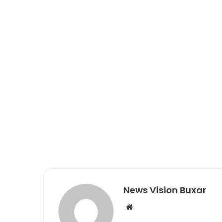
News Vision Buxar
W
e