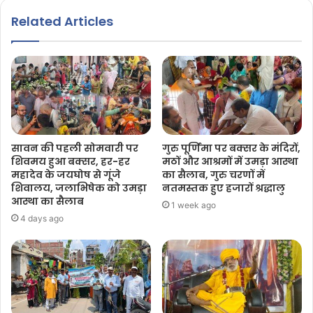
Related Articles
सावन की पहली सोमवारी पर
गुरु पूर्णिमा पर बक्सर के मंदिरों,
शिवमय हुआ बक्सर, हर-हर
मठों और आश्रमों में उमड़ा आस्था
महादेव के जयघोष से गूंजे
का सैलाब, गुरु चरणों में
शिवालय, जलाभिषेक को उमड़ा
नतमस्तक हुए हजारों श्रद्धालु
आस्था का सैलाब
1 week ago
4 days ago