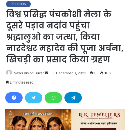
RELIGION
विश्व प्रसिद्ध पंचकोशी मेला के
दूसरे पड़ाव नदांव पहुंचा
श्रद्धालुओ का जत्था, किया
नारदेश्वर महादेव की पूजा अर्चना,
खिचड़ी का प्रसाद किया ग्रहण
News Vision Buxar
S
December 3, 2023
0
108
e
2 minutes read
n
d
a
n
e
m
a