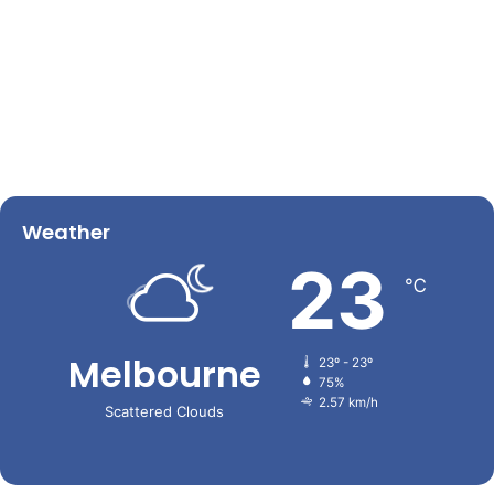
Weather
23
℃
Melbourne
23º - 23º
75%
2.57 km/h
Scattered Clouds