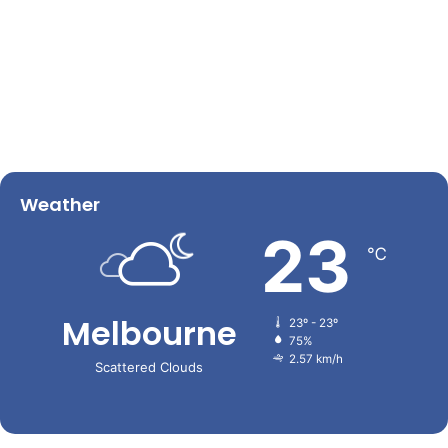
Weather
23
℃
Melbourne
23º - 23º
75%
2.57 km/h
Scattered Clouds