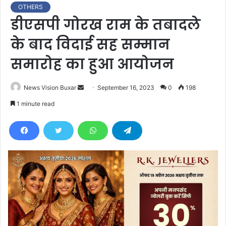
OTHERS
डीएसपी गोरख राम के तबादले
के बाद विदाई सह सम्मान
समारोह का हुआ आयोजन
News Vision Buxar
S
September 16, 2023
0
198
e
1 minute read
n
d
a
n
e
m
a
i
l