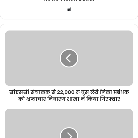
W
e
b
s
i
t
e
सीएससी संचालक से 22,000 रू घुस लेते जिला प्रबंधक
को भ्रष्टाचार निवारण शाखा ने किया गिरफ्तार