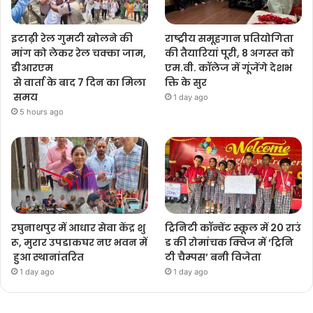
इटाढ़ी रेल गुमटी खोलने की
राष्ट्रीय समूहगान प्रतियोगिता
मांग को लेकर रेल चक्का जाम,
की तैयारियां पूरी, 8 अगस्त को
डीआरएम
एम.वी. कॉलेज में गूंजेंगे देशभ
से वार्ता के बाद 7 दिन का मिला
क्ति के सुर
समय
1 day ago
5 hours ago
रघुनाथपुर में आधार सेवा केंद्र शु
ट्रिनिटी कॉन्वेंट स्कूल में 20 राउं
रू, मुरार उपडाकघर नए भवन में
ड की रोमांचक क्विज में ‘ट्रिनि
हुआ स्थानांतरित
टी चैम्पस’ बनी विजेता
1 day ago
1 day ago