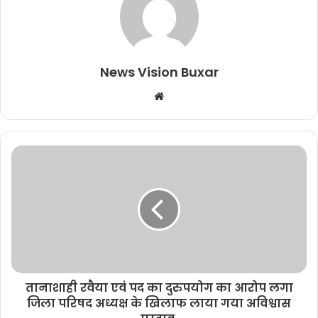
News Vision Buxar
W
e
b
s
i
t
e
तानाशाही रवैया एवं पद का दुरुपयोग का आरोप लगा
जिला परिषद अध्यक्ष के खिलाफ लाया गया अविश्वास