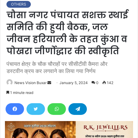
OTHERS
चौसा नगर पंचायत सशक्त स्थाई
समिति की हुयी बैठक, जल
जीवन हरियाली के तहत कुंआ व
पोखरा जीर्णोद्धार की स्वीकृति
पंचायत क्षेत्र के चौक चौराहों पर सीसीटीवी कैमरा और
डस्टवीन क्रय कर लगवाने का लिया गया निर्णय
News Vision Buxar
S
January 5, 2024
0
142
e
1 minute read
n
d
a
n
e
m