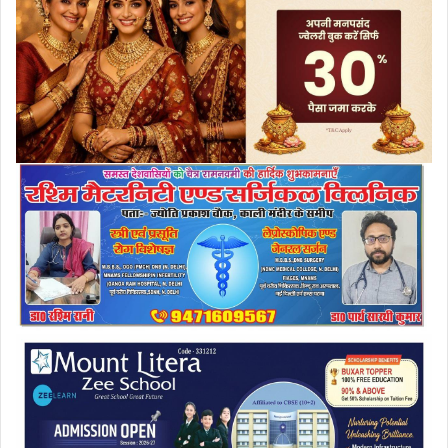
a
i
l