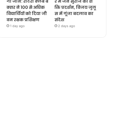
गी जानें: रोटरी क्लब ब
र में जन सुराज का श
क्सर ने 100 से अधिक
क्ति प्रदर्शन, विजय जुलू
विद्यार्थियों को दिया जी
स में गूंजा बदलाव का
वन रक्षक प्रशिक्षण
संदेश
1 day ago
2 days ago