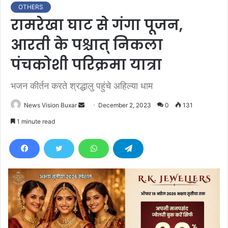
OTHERS
रामरेखा घाट से गंगा पूजन,
आरती के पश्चात् निकला
पंचकोशी परिक्रमा यात्रा
भजन कीर्तन करते श्रद्धालु पहुंचे अहिल्या धाम
News Vision Buxar
S
December 2, 2023
0
131
e
1 minute read
n
d
a
n
e
m
a
i
l