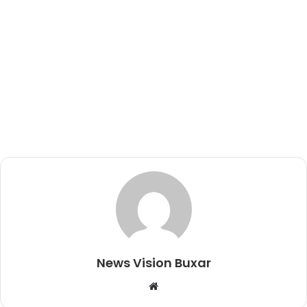
News Vision Buxar
W
e