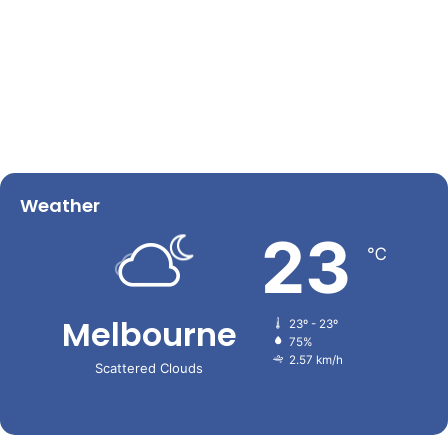
Weather
23
℃
Melbourne
23º - 23º
75%
2.57 km/h
Scattered Clouds