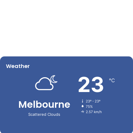
Weather
23
℃
Melbourne
23º - 23º
75%
2.57 km/h
Scattered Clouds