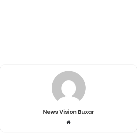
News Vision Buxar
W
e
b