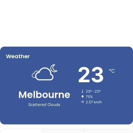
Weather
23
℃
Melbourne
23º - 23º
75%
2.57 km/h
Scattered Clouds